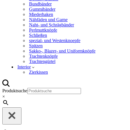
Bundbänder
Gummibänder
Miederhaken
Nähfäden und Garne
Naht- und Schrägbänder
Perlmuttknöpfe
Schließen
spezial- und Westenknoepfe
Spitzen
Sakko-, Blazer- und Uniformknöpfe
Trachtenknöpfe
Trachtengürtel
Interior
Zierkissen
Produktsuche
×