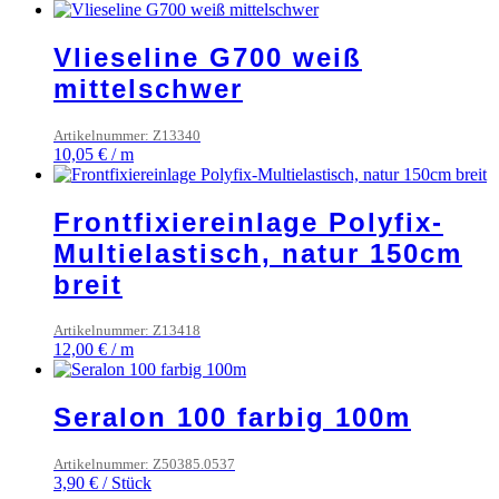
Vlieseline G700 weiß
mittelschwer
Artikelnummer: Z13340
10,05
€
/
m
Frontfixiereinlage Polyfix-
Multielastisch, natur 150cm
breit
Artikelnummer: Z13418
12,00
€
/
m
Seralon 100 farbig 100m
Artikelnummer: Z50385.0537
3,90
€
/
Stück