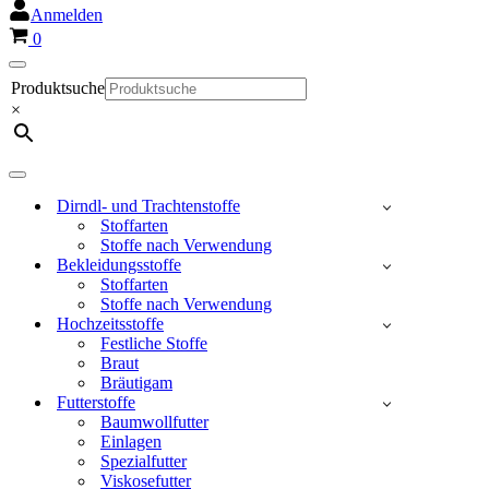
Anmelden
Warenkorb
0
Navigationsmenü
Produktsuche
×
Navigationsmenü
Dirndl- und Trachtenstoffe
Stoffarten
Stoffe nach Verwendung
Bekleidungsstoffe
Stoffarten
Stoffe nach Verwendung
Hochzeitsstoffe
Festliche Stoffe
Braut
Bräutigam
Futterstoffe
Baumwollfutter
Einlagen
Spezialfutter
Viskosefutter