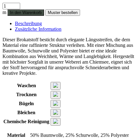
Längsstreifen
994
m
In den Warenkorb
Muster bestellen
BW-
Mischung,
Beschreibung
schlamm
Zusätzliche Information
Menge
Dieser Brokatstoff besticht durch elegante Längsstreifen, die dem
Material eine raffinierte Struktur verleihen. Mit einer Mischung aus
Baumwolle, Schurwolle und Polyester bietet er eine ideale
Kombination aus Weichheit, Wärme und Langlebigkeit. Hergestellt
mit höchster Sorgfalt in unserer Weberei am Chiemsee, eignet sich
der Stoff hervorragend für anspruchsvolle Schneiderarbeiten und
kreative Projekte.
Waschen
Trocknen
Bügeln
Bleichen
Chemische Reinigung
Material
50% Baumwolle, 25% Schurwolle, 25% Polyester