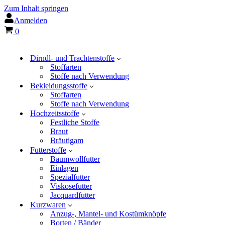
Zum Inhalt springen
Anmelden
Warenkorb
0
Dirndl- und Trachtenstoffe
Stoffarten
Stoffe nach Verwendung
Bekleidungsstoffe
Stoffarten
Stoffe nach Verwendung
Hochzeitsstoffe
Festliche Stoffe
Braut
Bräutigam
Futterstoffe
Baumwollfutter
Einlagen
Spezialfutter
Viskosefutter
Jacquardfutter
Kurzwaren
Anzug-, Mantel- und Kostümknöpfe
Borten / Bänder