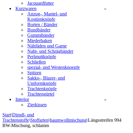
Jacquardfutter
Kurzwaren
Anzug-, Mantel- und
Kostümknöpfe
Borten / Bänder
Bundbänder
Gummibänder
Miederhaken
Nähfäden und Garne
Naht- und Schrägbänder
Perlmuttknöpfe
Schließen
spezial- und Westenknoepfe
Spitzen
Sakko-, Blazer- und
Uniformknöpfe
Trachtenknöpfe
Trachtengürtel
Interior
Zierkissen
Start
\
Dirndl- und
Trachtenstoffe
\
Stoffarten
\
baumwollmischung
\
Längsstreifen 994
BW-Mischung, schlamm