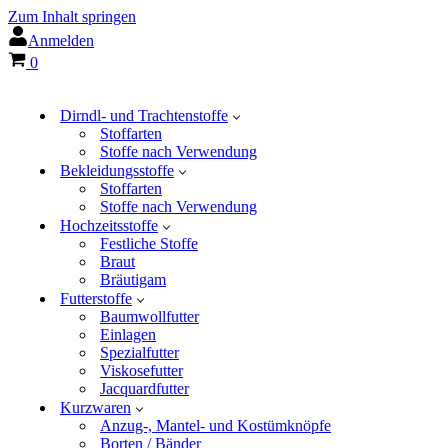
Zum Inhalt springen
Anmelden
Warenkorb
0
Dirndl- und Trachtenstoffe
Stoffarten
Stoffe nach Verwendung
Bekleidungsstoffe
Stoffarten
Stoffe nach Verwendung
Hochzeitsstoffe
Festliche Stoffe
Braut
Bräutigam
Futterstoffe
Baumwollfutter
Einlagen
Spezialfutter
Viskosefutter
Jacquardfutter
Kurzwaren
Anzug-, Mantel- und Kostümknöpfe
Borten / Bänder