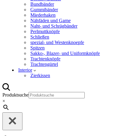
Bundbänder
Gummibänder
Miederhaken
Nähfäden und Garne
Naht- und Schrägbänder
Perlmuttknöpfe
Schließen
spezial- und Westenknoepfe
Spitzen
Sakko-, Blazer- und Uniformknöpfe
Trachtenknöpfe
Trachtengürtel
Interior
Zierkissen
Produktsuche
×