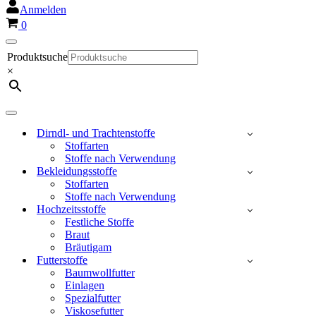
Anmelden
Warenkorb
0
Navigationsmenü
Produktsuche
×
Navigationsmenü
Dirndl- und Trachtenstoffe
Stoffarten
Stoffe nach Verwendung
Bekleidungsstoffe
Stoffarten
Stoffe nach Verwendung
Hochzeitsstoffe
Festliche Stoffe
Braut
Bräutigam
Futterstoffe
Baumwollfutter
Einlagen
Spezialfutter
Viskosefutter