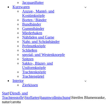
Jacquardfutter
Kurzwaren
Anzug-, Mantel- und
Kostümknöpfe
Borten / Bänder
Bundbänder
Gummibänder
Miederhaken
Nähfäden und Garne
Naht- und Schrägbänder
Perlmuttknöpfe
Schließen
spezial- und Westenknoepfe
Spitzen
Sakko-, Blazer- und
Uniformknöpfe
Trachtenknöpfe
Trachtengürtel
Interior
Zierkissen
Start
\
Dirndl- und
Trachtenstoffe
\
Stoffarten
\
baumwollmischung
\
Streifen Blumenranke,
natur/carotta