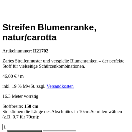
Streifen Blumenranke,
natur/carotta
Artikelnummer:
H21702
Zartes Streifenmuster und verspielte Blumenranken – der perfekte
Stoff für vielseitige Schürzenkombinationen.
46,00
€
/
m
inkl. 19 % MwSt.
zzgl.
Versandkosten
16.3 Meter vorrätig
Stoffbreite:
150 cm
Sie können die Länge des Abschnittes in 10cm-Schritten wählen
(z.B. 0,7 für 70cm):
Streifen
Blumenranke,