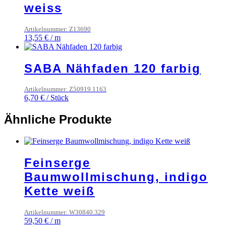
weiss
Artikelnummer: Z13690
13,55
€
/
m
SABA Nähfaden 120 farbig
Artikelnummer: Z50919.1163
6,70
€
/
Stück
Ähnliche Produkte
Feinserge
Baumwollmischung, indigo
Kette weiß
Artikelnummer: W30840.329
59,50
€
/
m