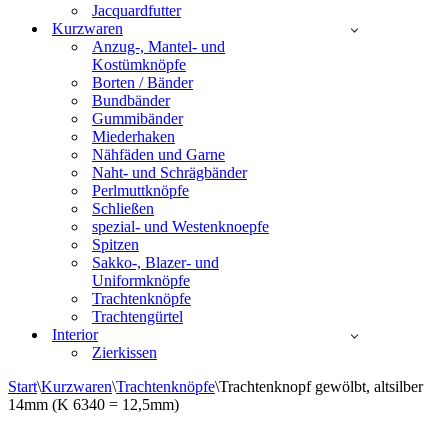
Jacquardfutter
Kurzwaren
Anzug-, Mantel- und
Kostümknöpfe
Borten / Bänder
Bundbänder
Gummibänder
Miederhaken
Nähfäden und Garne
Naht- und Schrägbänder
Perlmuttknöpfe
Schließen
spezial- und Westenknoepfe
Spitzen
Sakko-, Blazer- und
Uniformknöpfe
Trachtenknöpfe
Trachtengürtel
Interior
Zierkissen
Start
\
Kurzwaren
\
Trachtenknöpfe
\
Trachtenknopf gewölbt, altsilber
14mm (K 6340 = 12,5mm)