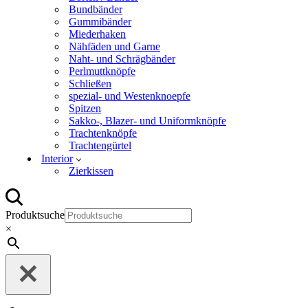
Bundbänder
Gummibänder
Miederhaken
Nähfäden und Garne
Naht- und Schrägbänder
Perlmuttknöpfe
Schließen
spezial- und Westenknoepfe
Spitzen
Sakko-, Blazer- und Uniformknöpfe
Trachtenknöpfe
Trachtengürtel
Interior
Zierkissen
Produktsuche
×