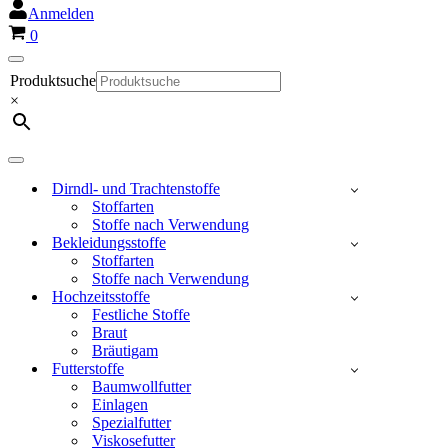
Anmelden
Warenkorb
0
Navigationsmenü
Produktsuche
×
Navigationsmenü
Dirndl- und Trachtenstoffe
Stoffarten
Stoffe nach Verwendung
Bekleidungsstoffe
Stoffarten
Stoffe nach Verwendung
Hochzeitsstoffe
Festliche Stoffe
Braut
Bräutigam
Futterstoffe
Baumwollfutter
Einlagen
Spezialfutter
Viskosefutter