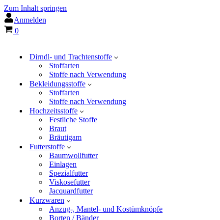
Zum Inhalt springen
Anmelden
Warenkorb
0
Dirndl- und Trachtenstoffe
Stoffarten
Stoffe nach Verwendung
Bekleidungsstoffe
Stoffarten
Stoffe nach Verwendung
Hochzeitsstoffe
Festliche Stoffe
Braut
Bräutigam
Futterstoffe
Baumwollfutter
Einlagen
Spezialfutter
Viskosefutter
Jacquardfutter
Kurzwaren
Anzug-, Mantel- und Kostümknöpfe
Borten / Bänder