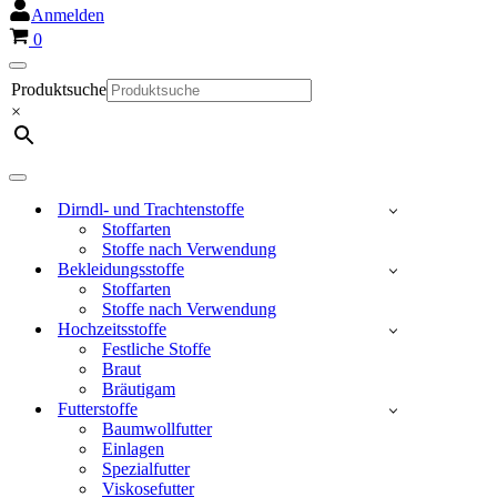
Anmelden
Warenkorb
0
Navigationsmenü
Produktsuche
×
Navigationsmenü
Dirndl- und Trachtenstoffe
Stoffarten
Stoffe nach Verwendung
Bekleidungsstoffe
Stoffarten
Stoffe nach Verwendung
Hochzeitsstoffe
Festliche Stoffe
Braut
Bräutigam
Futterstoffe
Baumwollfutter
Einlagen
Spezialfutter
Viskosefutter