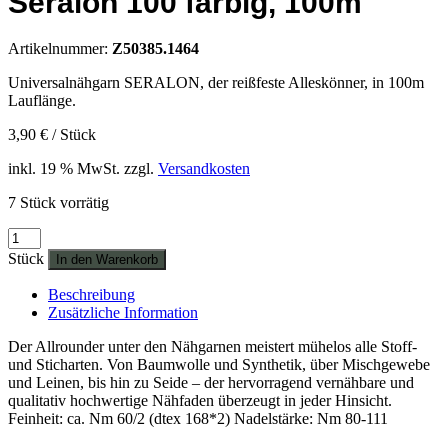
Seralon 100 farbig, 100m
Artikelnummer:
Z50385.1464
Universalnähgarn SERALON, der reißfeste Alleskönner, in 100m
Lauflänge.
3,90
€
/
Stück
inkl. 19 % MwSt.
zzgl.
Versandkosten
7 Stück vorrätig
Seralon
100
Stück
In den Warenkorb
farbig,
100m
Beschreibung
Menge
Zusätzliche Information
Der Allrounder unter den Nähgarnen meistert mühelos alle Stoff-
und Sticharten. Von Baumwolle und Synthetik, über Mischgewebe
und Leinen, bis hin zu Seide – der hervorragend vernähbare und
qualitativ hochwertige Nähfaden überzeugt in jeder Hinsicht.
Feinheit: ca. Nm 60/2 (dtex 168*2) Nadelstärke: Nm 80-111