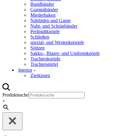
Bundbänder
Gummibänder
Miederhaken
Nähfäden und Garne
Naht- und Schrägbänder
Perlmuttknöpfe
Schließen
spezial- und Westenknoepfe
Spitzen
Sakko-, Blazer- und Uniformknöpfe
Trachtenknöpfe
Trachtengürtel
Interior
Zierkissen
Produktsuche
×