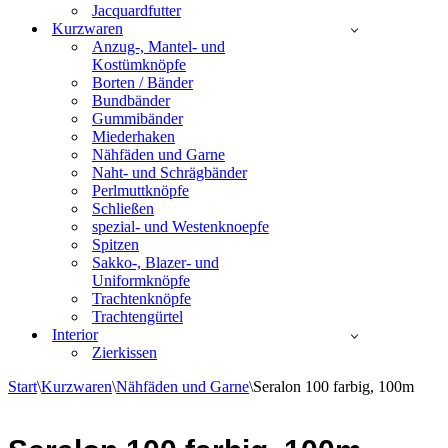
Jacquardfutter
Kurzwaren
Anzug-, Mantel- und
Kostümknöpfe
Borten / Bänder
Bundbänder
Gummibänder
Miederhaken
Nähfäden und Garne
Naht- und Schrägbänder
Perlmuttknöpfe
Schließen
spezial- und Westenknoepfe
Spitzen
Sakko-, Blazer- und
Uniformknöpfe
Trachtenknöpfe
Trachtengürtel
Interior
Zierkissen
Start
\
Kurzwaren
\
Nähfäden und Garne
\
Seralon 100 farbig, 100m