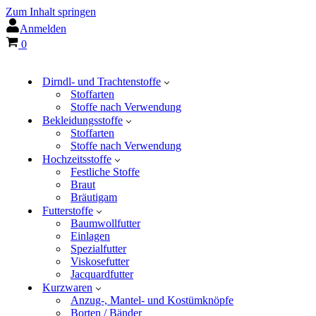
Zum Inhalt springen
Anmelden
Warenkorb
0
Dirndl- und Trachtenstoffe
Stoffarten
Stoffe nach Verwendung
Bekleidungsstoffe
Stoffarten
Stoffe nach Verwendung
Hochzeitsstoffe
Festliche Stoffe
Braut
Bräutigam
Futterstoffe
Baumwollfutter
Einlagen
Spezialfutter
Viskosefutter
Jacquardfutter
Kurzwaren
Anzug-, Mantel- und Kostümknöpfe
Borten / Bänder