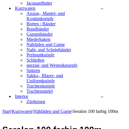
Jacquardfutter
Kurzwaren
Anzug-, Mantel- und
Kostümknöpfe
Borten / Bänder
Bundbänder
Gummibänder
Miederhaken
Nähfäden und Garne
Naht- und Schrägbänder
Perlmuttknöpfe
Schließen
spezial- und Westenknoepfe
Spitzen
Sakko-, Blazer- und
Uniformknöpfe
Trachtenknöpfe
Trachtengürtel
Interior
Zierkissen
Start
\
Kurzwaren
\
Nähfäden und Garne
\
Seralon 100 farbig 100m