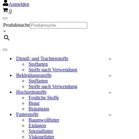
Anmelden
Warenkorb
0
Navigationsmenü
Produktsuche
×
Navigationsmenü
Dirndl- und Trachtenstoffe
Stoffarten
Stoffe nach Verwendung
Bekleidungsstoffe
Stoffarten
Stoffe nach Verwendung
Hochzeitsstoffe
Festliche Stoffe
Braut
Bräutigam
Futterstoffe
Baumwollfutter
Einlagen
Spezialfutter
Viskosefutter