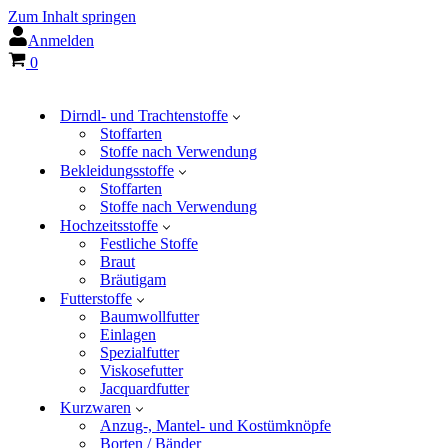
Zum Inhalt springen
Anmelden
Warenkorb
0
Dirndl- und Trachtenstoffe
Stoffarten
Stoffe nach Verwendung
Bekleidungsstoffe
Stoffarten
Stoffe nach Verwendung
Hochzeitsstoffe
Festliche Stoffe
Braut
Bräutigam
Futterstoffe
Baumwollfutter
Einlagen
Spezialfutter
Viskosefutter
Jacquardfutter
Kurzwaren
Anzug-, Mantel- und Kostümknöpfe
Borten / Bänder