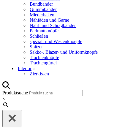
Bundbänder
Gummibänder
Miederhaken
Nähfäden und Garne
Naht- und Schrägbänder
Perlmuttknöpfe
Schließen
spezial- und Westenknoepfe
Spitzen
Sakko-, Blazer- und Uniformknöpfe
Trachtenknöpfe
Trachtengürtel
Interior
Zierkissen
Produktsuche
×