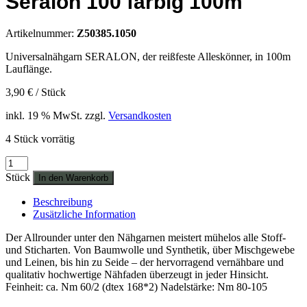
Seralon 100 farbig 100m
Artikelnummer:
Z50385.1050
Universalnähgarn SERALON, der reißfeste Alleskönner, in 100m
Lauflänge.
3,90
€
/
Stück
inkl. 19 % MwSt.
zzgl.
Versandkosten
4 Stück vorrätig
Seralon
100
Stück
In den Warenkorb
farbig
100m
Beschreibung
Menge
Zusätzliche Information
Der Allrounder unter den Nähgarnen meistert mühelos alle Stoff-
und Sticharten. Von Baumwolle und Synthetik, über Mischgewebe
und Leinen, bis hin zu Seide – der hervorragend vernähbare und
qualitativ hochwertige Nähfaden überzeugt in jeder Hinsicht.
Feinheit: ca. Nm 60/2 (dtex 168*2) Nadelstärke: Nm 80-105