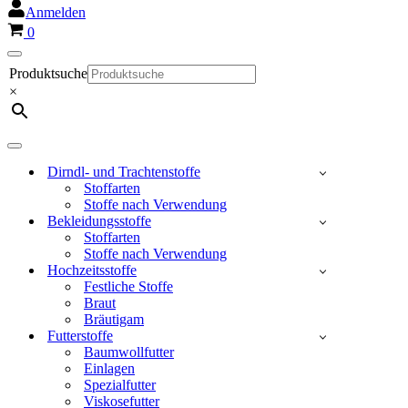
Anmelden
Warenkorb
0
Navigationsmenü
Produktsuche
×
Navigationsmenü
Dirndl- und Trachtenstoffe
Stoffarten
Stoffe nach Verwendung
Bekleidungsstoffe
Stoffarten
Stoffe nach Verwendung
Hochzeitsstoffe
Festliche Stoffe
Braut
Bräutigam
Futterstoffe
Baumwollfutter
Einlagen
Spezialfutter
Viskosefutter