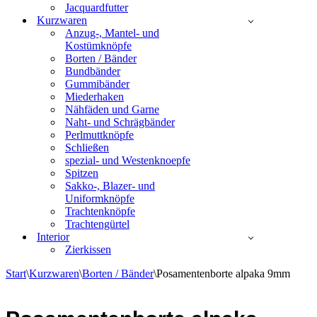
Jacquardfutter
Kurzwaren
Anzug-, Mantel- und
Kostümknöpfe
Borten / Bänder
Bundbänder
Gummibänder
Miederhaken
Nähfäden und Garne
Naht- und Schrägbänder
Perlmuttknöpfe
Schließen
spezial- und Westenknoepfe
Spitzen
Sakko-, Blazer- und
Uniformknöpfe
Trachtenknöpfe
Trachtengürtel
Interior
Zierkissen
Start
\
Kurzwaren
\
Borten / Bänder
\
Posamentenborte alpaka 9mm