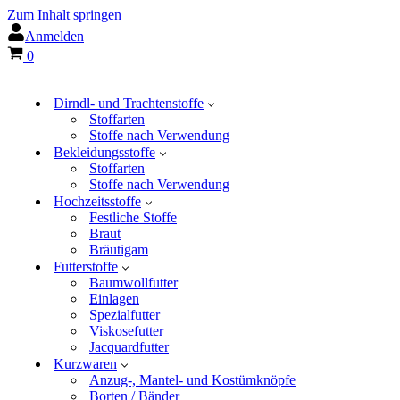
Zum Inhalt springen
Anmelden
Warenkorb
0
Dirndl- und Trachtenstoffe
Stoffarten
Stoffe nach Verwendung
Bekleidungsstoffe
Stoffarten
Stoffe nach Verwendung
Hochzeitsstoffe
Festliche Stoffe
Braut
Bräutigam
Futterstoffe
Baumwollfutter
Einlagen
Spezialfutter
Viskosefutter
Jacquardfutter
Kurzwaren
Anzug-, Mantel- und Kostümknöpfe
Borten / Bänder