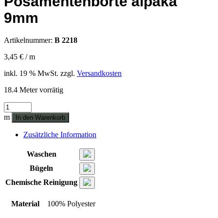
Posamentenborte alpaka
9mm
Artikelnummer:
B 2218
3,45
€
/
m
inkl. 19 % MwSt.
zzgl.
Versandkosten
18.4 Meter vorrätig
Posamentenborte
alpaka
m
In den Warenkorb
9mm
Menge
Zusätzliche Information
Waschen
Bügeln
Chemische Reinigung
Material
100% Polyester