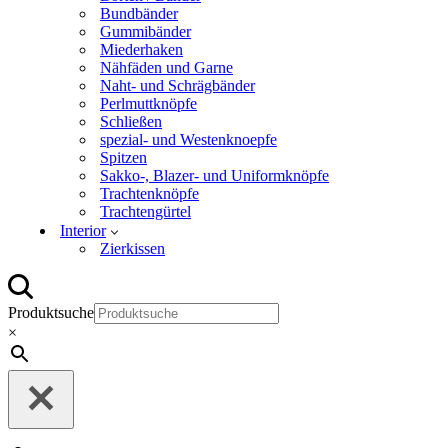
Bundbänder
Gummibänder
Miederhaken
Nähfäden und Garne
Naht- und Schrägbänder
Perlmuttknöpfe
Schließen
spezial- und Westenknoepfe
Spitzen
Sakko-, Blazer- und Uniformknöpfe
Trachtenknöpfe
Trachtengürtel
Interior
Zierkissen
Produktsuche
×