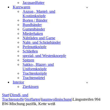
Jacquardfutter
Kurzwaren
Anzug-, Mantel- und
Kostümknöpfe
Borten / Bänder
Bundbänder
Gummibänder
Miederhaken
Nähfäden und Garne
Naht- und Schrägbänder
Perlmuttknöpfe
Schließen
spezial- und Westenknoepfe
Spitzen
Sakko-, Blazer- und
Uniformknöpfe
Trachtenknöpfe
Trachtengürtel
Interior
Zierkissen
Start
\
Dirndl- und
Trachtenstoffe
\
Stoffarten
\
baumwollmischung
\
Längsstreifen 994
BW-Mischung pazifik, Kette weiß