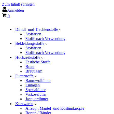
Zum Inhalt springen
Anmelden
Warenkorb
0
Dirndl- und Trachtenstoffe
Stoffarten
Stoffe nach Verwendung
Bekleidungsstoffe
Stoffarten
Stoffe nach Verwendung
Hochzeitsstoffe
Festliche Stoffe
Braut
Bräutigam
Futterstoffe
Baumwollfutter
Einlagen
Spezialfutter
Viskosefutter
Jacquardfutter
Kurzwaren
Anzug-, Mantel- und Kostümknöpfe
Borten / Bänder