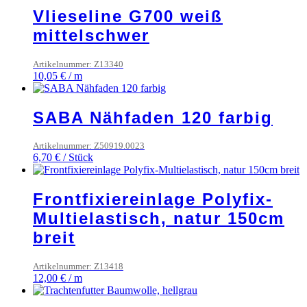
Vlieseline G700 weiß
mittelschwer
Artikelnummer: Z13340
10,05
€
/
m
SABA Nähfaden 120 farbig
Artikelnummer: Z50919.0023
6,70
€
/
Stück
Frontfixiereinlage Polyfix-
Multielastisch, natur 150cm
breit
Artikelnummer: Z13418
12,00
€
/
m