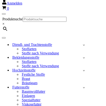
Anmelden
Warenkorb
0
Navigationsmenü
Produktsuche
×
Navigationsmenü
Dirndl- und Trachtenstoffe
Stoffarten
Stoffe nach Verwendung
Bekleidungsstoffe
Stoffarten
Stoffe nach Verwendung
Hochzeitsstoffe
Festliche Stoffe
Braut
Bräutigam
Futterstoffe
Baumwollfutter
Einlagen
Spezialfutter
Viskosefutter