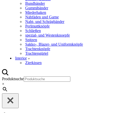
Bundbänder
Gummibänder
Miederhaken
Nähfäden und Garne
Naht- und Schrägbänder
Perlmuttknöpfe
Schließen
spezial- und Westenknoepfe
Spitzen
Sakko-, Blazer- und Uniformknöpfe
Trachtenknöpfe
Trachtengürtel
Interior
Zierkissen
Produktsuche
×