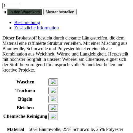
Längsstreifen
994
m
In den Warenkorb
Muster bestellen
BW-
Mischung
Beschreibung
pazifik,
Zusätzliche Information
Kette
weiß
Dieser Brokatstoff besticht durch elegante Längsstreifen, die dem
Menge
Material eine raffinierte Struktur verleihen. Mit einer Mischung aus
Baumwolle, Schurwolle und Polyester bietet er eine ideale
Kombination aus Weichheit, Wärme und Langlebigkeit. Hergestellt
mit höchster Sorgfalt in unserer Weberei am Chiemsee, eignet sich
der Stoff hervorragend für anspruchsvolle Schneiderarbeiten und
kreative Projekte.
Waschen
Trocknen
Bügeln
Bleichen
Chemische Reinigung
Material
50% Baumwolle, 25% Schurwolle, 25% Polyester