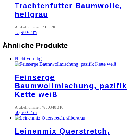
Trachtenfutter Baumwolle,
hellgrau
Artikelnummer: Z13728
13,90
€
/
m
Ähnliche Produkte
Nicht vorrätig
Feinserge
Baumwollmischung, pazifik
Kette weiß
Artikelnummer: W30840.310
59,50
€
/
m
Leinenmix Querstretch,